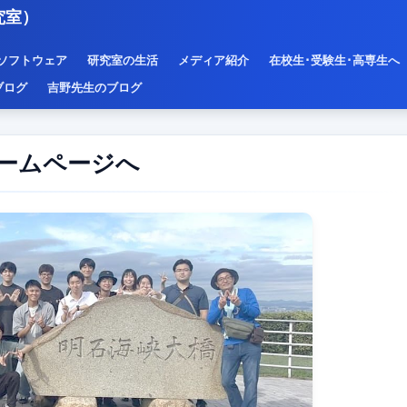
究室）
ソフトウェア
研究室の生活
メディア紹介
在校生･受験生･高専生へ
ブログ
吉野先生のブログ
ームページへ