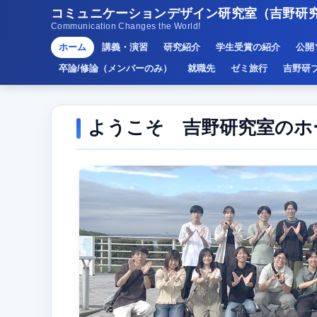
コミュニケーションデザイン研究室（吉野研
Communication Changes the World!
ホーム
講義・演習
研究紹介
学生受賞の紹介
公開
卒論/修論（メンバーのみ）
就職先
ゼミ旅行
吉野研
ようこそ 吉野研究室のホ