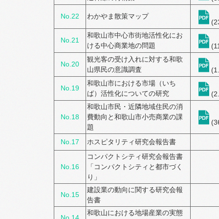
No.22
わかやま散策マップ
(2
和歌山市中心市街地活性化にお
No.21
ける中心商業地の問題
(1
観光客の受け入れに対する和歌
No.20
山県民の意識調査
(1
和歌山市における市場（いち
No.19
ば）活性化についての研究
(2
和歌山市民・近隣地域住民の消
No.18
費動向と和歌山市小売商業の課
(3
題
No.17
ホスピタリティ研究会報告書
コンパクトシティ研究会報告書
No.16
「コンパクトシティと都市づく
り」
建設業の動向に関する研究会報
No.15
告書
和歌山における地場産業の実態
No.14