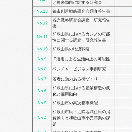
と将来動向に関する研究会
No.13
都市創造戦略研究会調査報告書
観光戦略研究会調査・研究報告
No.12
書
和歌山県におけるカジノの可能
No.11
性に関する調査・研究報告書
No.10
和歌山県の物流戦略
No.9
IT活用による生活向上の可能性
No.8
ベンチャービジネス事例研究
No.7
若者に魅力ある街づくり
和歌山県における産業構造の変
No.6
化と雇用動向
No.5
和歌山市の高次都市機能
和歌山市民・近隣地域住民の消
No.4
費動向と和歌山市小売商業の課
題