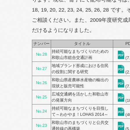
18, 19, 20, 22, 23, 24, 25, 26,
ご相談ください。また、2009年度研究成
だけるようになりました。
ナンバー
タイトル
P
持続可能なまちづくりのための
No.28
和歌山市総合交通計画
(7
地域ブランド形成における住民
No.27
の役割に関する研究
(2
和歌山県産農林水産物の輸出の
No.26
現状と販売可能性
(7
広域交通網を活かした和歌山市
No.25
の発展方向
(1
持続可能なまちづくりを目指し
No.24
て～わかやま！LOHAS 2014～
(4
和歌山市のまちづくりと公共交
No.23
通幹線の再構築
(5