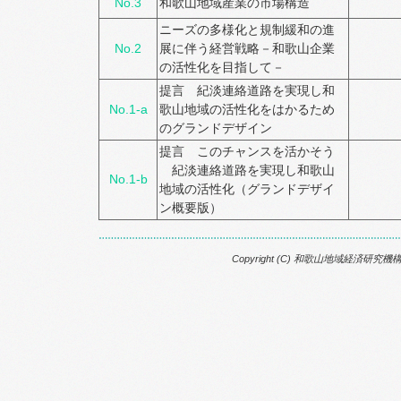
No.3
和歌山地域産業の市場構造
ニーズの多様化と規制緩和の進
No.2
展に伴う経営戦略－和歌山企業
の活性化を目指して－
提言 紀淡連絡道路を実現し和
No.1-a
歌山地域の活性化をはかるため
のグランドデザイン
提言 このチャンスを活かそう
紀淡連絡道路を実現し和歌山
No.1-b
地域の活性化（グランドデザイ
ン概要版）
Copyright (C) 和歌山地域経済研究機構, All 