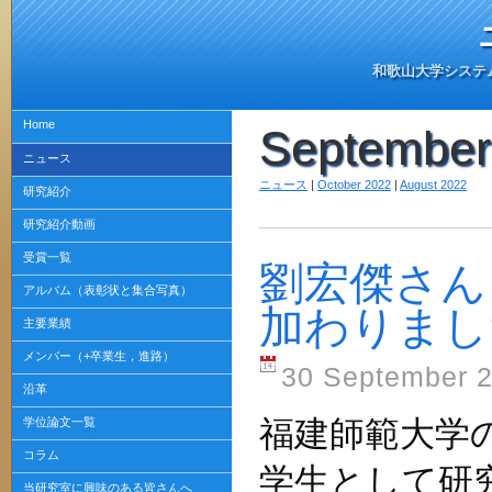
和歌山大学システ
Home
September
ニュース
ニュース
|
October 2022
|
August 2022
研究紹介
研究紹介動画
受賞一覧
劉宏傑さん
アルバム（表彰状と集合写真）
加わりまし
主要業績
メンバー（+卒業生，進路）
30 September 
沿革
学位論文一覧
福建師範大学
コラム
学生として研
当研究室に興味のある皆さんへ