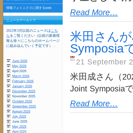
情報フォトニクスに関するweb
Read More…
ニュースアーカイブ
2022年3月以前のニュースは
こち
米田さんがJSA
ら
をご覧ください（以前の新着情
報も徐々にこちらのホームページ
Sympos
に組み込んでいく予定です）．
21 September 
June 2026
May 2026
April 2026
米田成さん（
20
March 2026
February 2026
Joint Symposia
January 2026
December 2025
November 2025
Read More…
October 2025
September 2025
August 2025
July 2025
June 2025
May 2025
April 2025