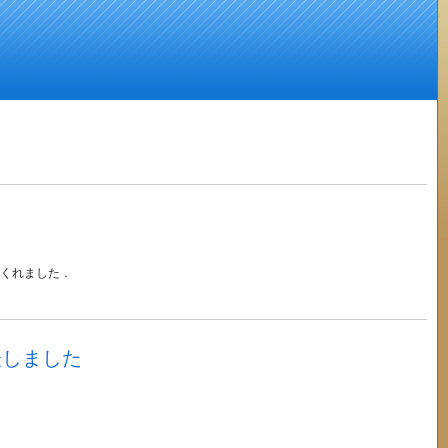
てくれました
．
表しました