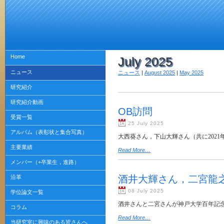
Home
July 2025
ニュース
ニュース
|
August 2025
|
May 2025
研究紹介
研究紹介動画
OB訪問
受賞一覧
25 July 2025
アルバム（表彰状と集合写真）
大西葵さん，下山大輝さん（共に2021
主要業績
Read More…
メンバー（+卒業生，進路）
酒井大輝さん，二宮龍
沿革
08 July 2025
学位論文一覧
酒井さんと二宮さんが神戸大学百年記念
コラム
Read More…
当研究室に興味のある皆さんへ