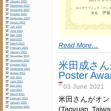
January 2023
December 2022
November 2022
October 2022
September 2022
August 2022
July 2022
June 2022
May 2022
April 2022
Read More…
March 2022
February 2022
January 2022
December 2021
November 2021
米田成さんがOD
October 2021
September 2021
Poster 
August 2021
July 2021
June 2021
03 June 2021
May 2021
April 2021
March 2021
米田さんがオン
February 2021
January 2021
(Taoyuan, Taiwa
December 2020