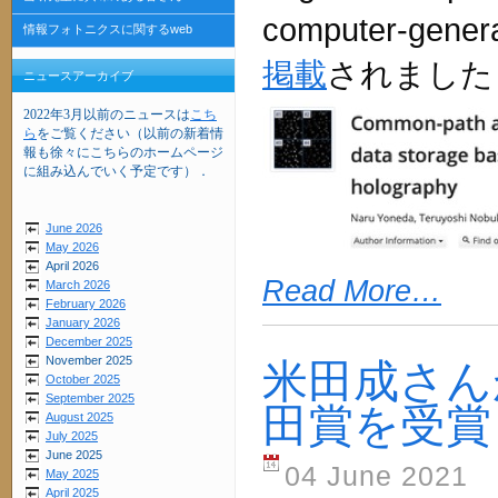
computer-gener
情報フォトニクスに関するweb
掲載
されました
ニュースアーカイブ
2022年3月以前のニュースは
こち
ら
をご覧ください（以前の新着情
報も徐々にこちらのホームページ
に組み込んでいく予定です）．
June 2026
May 2026
April 2026
Read More…
March 2026
February 2026
January 2026
December 2025
November 2025
米田成さんが
October 2025
September 2025
田賞を受賞
August 2025
July 2025
June 2025
04 June 2021
May 2025
April 2025