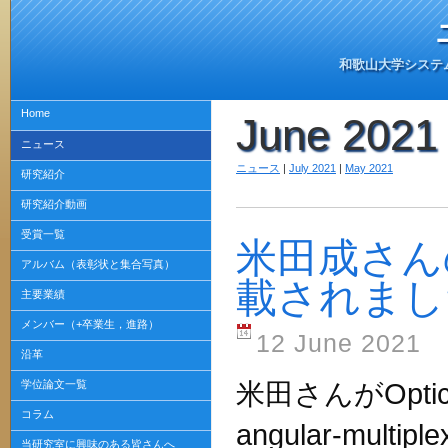
和歌山大学システ
Home
June 2021
ニュース
ニュース
|
July 2021
|
May 2021
研究紹介
研究紹介動画
受賞一覧
米田成さんの論
アルバム（表彰状と集合写真）
載されまし
主要業績
メンバー（+卒業生，進路）
12 June 2021
沿革
Opti
学位論文一覧
米田さんが
コラム
angular-multiple
当研究室に興味のある皆さんへ