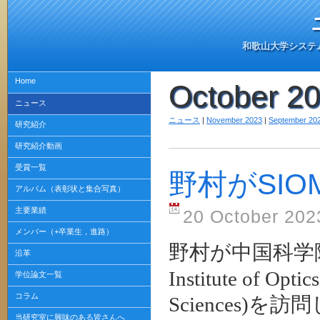
和歌山大学システ
Home
October 2
ニュース
ニュース
|
November 2023
|
September 20
研究紹介
研究紹介動画
受賞一覧
野村がSI
アルバム（表彰状と集合写真）
主要業績
20 October 202
メンバー（+卒業生，進路）
野村が中国科学院上
沿革
Institute of Opti
学位論文一覧
コラム
Sciences)を
当研究室に興味のある皆さんへ