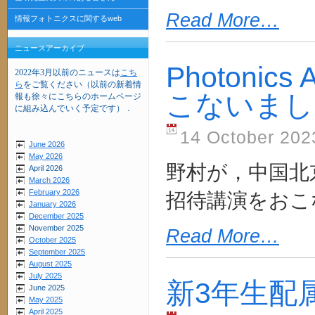
Read More…
情報フォトニクスに関するweb
ニュースアーカイブ
Photoni
2022年3月以前のニュースは
こち
ら
をご覧ください（以前の新着情
こないまし
報も徐々にこちらのホームページ
に組み込んでいく予定です）．
14 October 202
June 2026
May 2026
野村が，中国北
April 2026
March 2026
February 2026
招待講演をおこ
January 2026
December 2025
November 2025
Read More…
October 2025
September 2025
August 2025
July 2025
新3年生配
June 2025
May 2025
April 2025