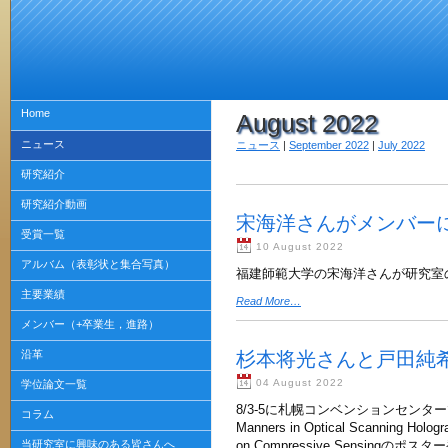
Home
August 2022
ニュース
ニュース
|
September 2022
|
July 2022
研究紹介
研究紹介動画
宋海洋さんがメンバー
受賞一覧
10 August 2022
アルバム（表彰状と集合写真）
福建師範大学の宋海洋さんが研究室
主要業績
Read More…
メンバー（+卒業生，進路）
沿革
杉本将光さんと戸田純希
04 August 2022
学位論文一覧
8/3-5
に札幌コンベンションセンター
コラム
Manners in Optical Scanning Holog
当研究室に興味のある皆さんへ
on Compressive Sensing
のポスター