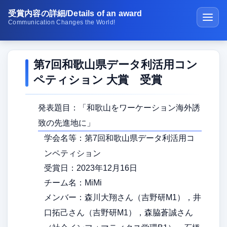
受賞内容の詳細/Details of an award
Communication Changes the World!
ホーム
第7回和歌山県データ利活用コン
講義・演習
ペティション 大賞 受賞
研究紹介
発表題目：「和歌山をワーケーション海外誘
学生受賞の紹介
致の先進地に」
公開ソフトウェア
学会名等：第7回和歌山県データ利活用コ
ンペティション
研究室の生活
受賞日：2023年12月16日
メディア紹介
チーム名：MiMi
メンバー：森川大翔さん（吉野研M1），井
在校生･受験生･高専生へ
口拓己さん（吉野研M1），森脇蒼誠さん
研究成果