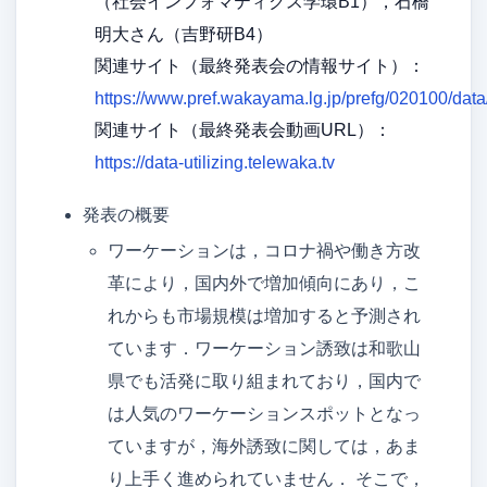
（社会インフォマティクス学環B1），石橋
明大さん（吉野研B4）
アクセス
関連サイト（最終発表会の情報サイト）：
メンバー
https://www.pref.wakayama.lg.jp/prefg/020100/dat
卒論/修論（メンバーのみ）
関連サイト（最終発表会動画URL）：
https://data-utilizing.telewaka.tv
就職先
発表の概要
ゼミ旅行
ワーケーションは，コロナ禍や働き方改
吉野研ブログ
革により，国内外で増加傾向にあり，こ
吉野先生のブログ
れからも市場規模は増加すると予測され
ています．ワーケーション誘致は和歌山
県でも活発に取り組まれており，国内で
は人気のワーケーションスポットとなっ
ていますが，海外誘致に関しては，あま
り上手く進められていません． そこで，