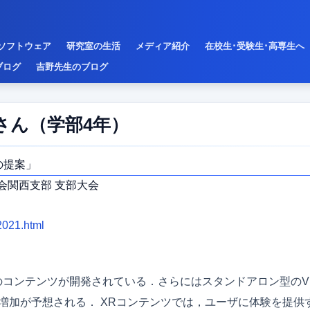
ソフトウェア
研究室の生活
メディア紹介
在校生･受験生･高専生へ
ブログ
吉野先生のブログ
さん（学部4年）
の提案」
学会関西支部 支部大会
/2021.html
のコンテンツが開発されている．さらにはスタンドアロン型の
増加が予想される． XRコンテンツでは，ユーザに体験を提供