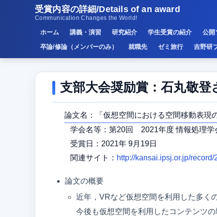
受賞内容の詳細/Details of an award
Communication Changes the World!
ホーム
講義・演習
研究紹介
学生受賞の紹介
公開
卒論/修論（メンバーのみ）
就職先
ゼミ旅行
吉野研
支部大会奨励賞：石丸敬登
論文名：「仮想空間における空間移動表現
学会名等：第20回 2021年度 情報処理
受賞日：2021年 9月19日
関連サイト：
http://kansai.ipsj.or.jp/record
論文の概要
近年，VRなど仮想空間を利用した多く
今後も仮想空間を利用したコンテンツの