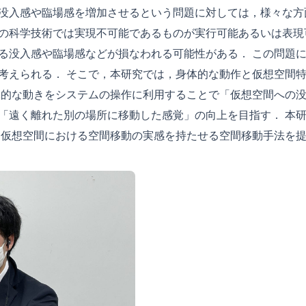
没入感や臨場感を増加させるという問題に対しては，様々な方
の科学技術では実現不可能であるものが実行可能あるいは表現
る没入感や臨場感などが損なわれる可能性がある． この問題
考えられる． そこで，本研究では，身体的な動作と仮想空間
体的な動きをシステムの操作に利用することで「仮想空間への
「遠く離れた別の場所に移動した感覚」の向上を目指す． 本
 仮想空間における空間移動の実感を持たせる空間移動手法を