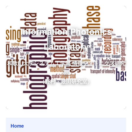
Information Photonics
Laboratory
和歌山大学システム工学部 情報フォトニクス研究
室
（野村・最田研究室）
Home