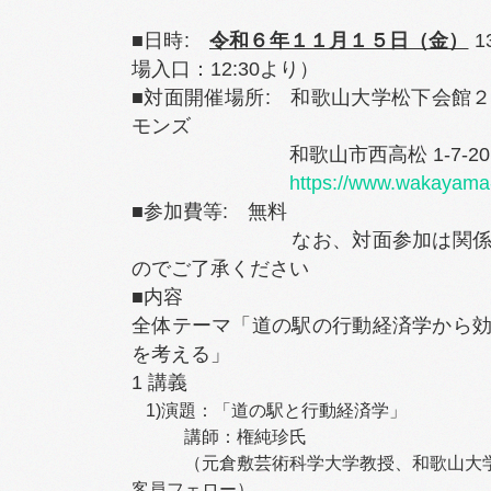
■日時:
令和６年１１月１５日（金）
1
場入口：12:30より）
■対面開催場所: 和歌山大学松下会館
モンズ
和歌山市西高松 1-7-20
https://www.wakayama-
■参加費等: 無料
なお、対面参加は関係者の
のでご了承ください
■内容
全体テーマ「道の駅の行動経済学から
を考える」
1 講義
1)演題：「道の駅と行動経済学」
講師：権純珍氏
（元倉敷芸術科学大学教授、和歌山大学
客員フェロー）