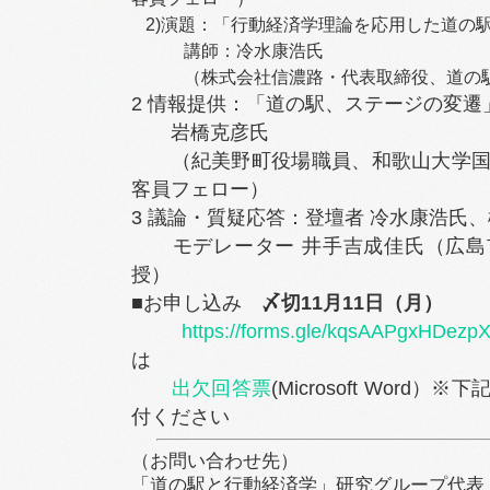
2)演題：「行動経済学理論を応用した道の
講師：冷水康浩氏
（株式会社信濃路・代表取締役、道の駅
2 情報提供：「道の駅、ステージの変遷
岩橋克彦氏
（紀美野町役場職員、和歌山大学国
客員フェロー）
3 議論・質疑応答：登壇者 冷水康浩氏
モデレーター 井手吉成佳氏（広島
授）
■お申し込み
〆切11月11日（月）
https://forms.gle/kqsAAPgxHDezpX
は
出欠回答票
(Microsoft Word
付ください
（お問い合わせ先）
「道の駅と行動経済学」研究グループ代表