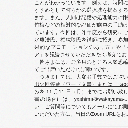
ことがわかっています。例えば、時間
すすめとして何らかの選択肢を提案す
ます。また、人間は記憶や処理能力に
竹梅などの相対的な評価が購買の手助
ています。今回は、昨年度から研究に
水康浩氏、権純珍氏を講師に招き、
参
果的なプロモーションのあり方」や「
ア」を議論させていただきたく考えてお
皆さまには、ご多用のところ大変恐縮
てご出席いただければ幸いです。
つきましては、大変お手数ではござい
出欠回答票（ワード文書）または、 Googl
みを 11 月11 日（月）までにお願い致
書の場合には、yashima@wakayama-
い。ご質問等についてもメールにてお
いただいた方に、当日のZoom URLを