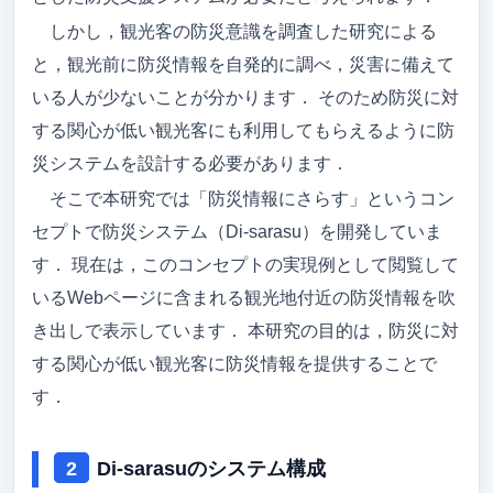
しかし，観光客の防災意識を調査した研究による
アクセス
と，観光前に防災情報を自発的に調べ，災害に備えて
メンバー
いる人が少ないことが分かります． そのため防災に対
卒論/修論（メンバーのみ）
する関心が低い観光客にも利用してもらえるように防
災システムを設計する必要があります．
就職先
そこで本研究では「防災情報にさらす」というコン
ゼミ旅行
セプトで防災システム（Di-sarasu）を開発していま
す． 現在は，このコンセプトの実現例として閲覧して
吉野研ブログ
いるWebページに含まれる観光地付近の防災情報を吹
吉野先生のブログ
き出しで表示しています． 本研究の目的は，防災に対
する関心が低い観光客に防災情報を提供することで
す．
Di-sarasuのシステム構成