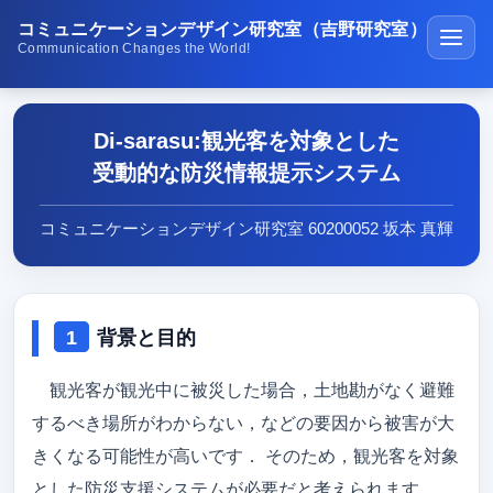
コミュニケーションデザイン研究室（吉野研究室）
Communication Changes the World!
ホーム
Di-sarasu:観光客を対象とした
講義・演習
受動的な防災情報提示システム
研究紹介
コミュニケーションデザイン研究室 60200052 坂本 真輝
学生受賞の紹介
公開ソフトウェア
背景と目的
研究室の生活
メディア紹介
観光客が観光中に被災した場合，土地勘がなく避難
するべき場所がわからない，などの要因から被害が大
在校生･受験生･高専生へ
きくなる可能性が高いです． そのため，観光客を対象
研究成果
とした防災支援システムが必要だと考えられます．