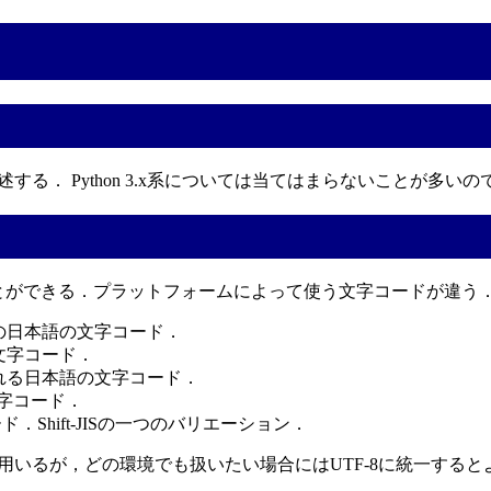
記述する． Python 3.x系については当てはまらないことが多
ことができる．プラットフォームによって使う文字コードが違う
 X環境の日本語の文字コード．
語の文字コード．
に用いられる日本語の文字コード．
の文字コード．
字コード．Shift-JISの一つのバリエーション．
用いるが，どの環境でも扱いたい場合にはUTF-8に統一すると