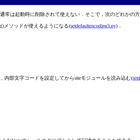
g()を用いるが，通常は起動時に削除されて使えない．そこで，次のどれか
ding()メソッドが使えるようになる(
setdefaultencoding3.py
)．
ogram.py)，内部文字コードを設定してからsiteモジュールを読み込む(
set