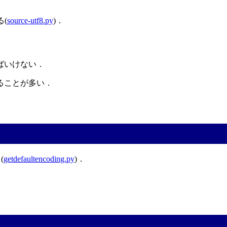
る(
source-utf8.py
)．
ばいけない．
ることが多い．
(
getdefaultencoding.py
)．