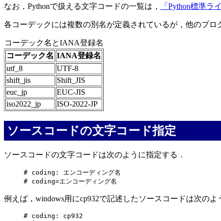
なお，Pythonで扱える文字コードの一覧は，
「Python標準
各コーデックには複数の別名が定義されているが，他のプログ
コーデック名とIANA登録名
コーデック名
IANA登録名
utf_8
UTF-8
shift_jis
Shift_JIS
euc_jp
EUC-JIS
iso2022_jp
ISO-2022-JP
ソースコードの文字コード指定
ソースコードの文字コードは次のように指定する．
# coding: エンコーディング名

例えば，windows用にcp932で記述したソースコードは次のよ
# coding: cp932
