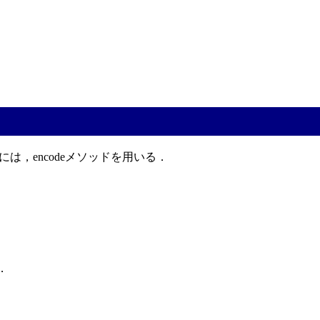
には，encodeメソッドを用いる．
ト．