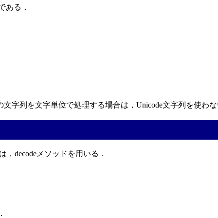
字である．
文字列を文字単位で処理する場合は，Unicode文字列を使わ
，decodeメソッドを用いる．
ト．