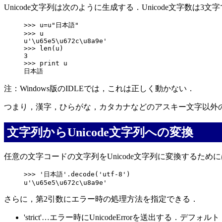
Unicode文字列は次のように生成する．Unicode文字数は3文
>>> u=u"日本語"

>>> u

u'\u65e5\u672c\u8a9e'

>>> len(u)

3

>>> print u

注：Windows版のIDLEでは，これは正しく動かない．
つまり，漢字，ひらがな，カタカナなどのアスキー文字以外の
文字列からUnicode文字列への変換
任意の文字コードの文字列をUnicode文字列に変換するためには
>>> '日本語'.decode('utf-8')

さらに，第2引数にエラー時の処理方法を指定できる．
'strict'…エラー時にUnicodeErrorを送出する．デフォル