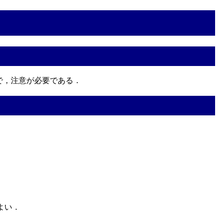
いので，注意が必要である．
．
よい．