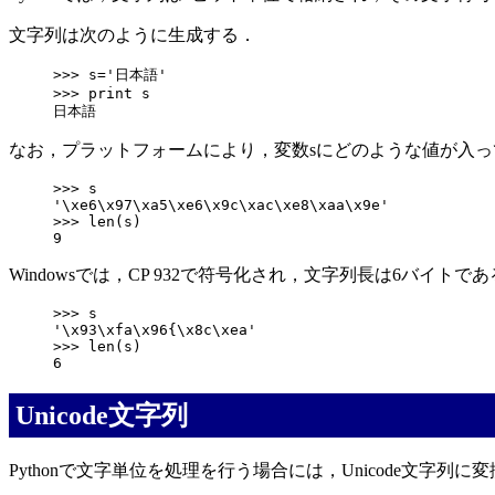
文字列は次のように生成する．
>>> s='日本語'

>>> print s

なお，プラットフォームにより，変数sにどのような値が入ってい
>>> s

'\xe6\x97\xa5\xe6\x9c\xac\xe8\xaa\x9e'

>>> len(s)

Windowsでは，CP 932で符号化され，文字列長は6バイトで
>>> s

'\x93\xfa\x96{\x8c\xea'

>>> len(s)

Unicode文字列
Pythonで文字単位を処理を行う場合には，Unicode文字列