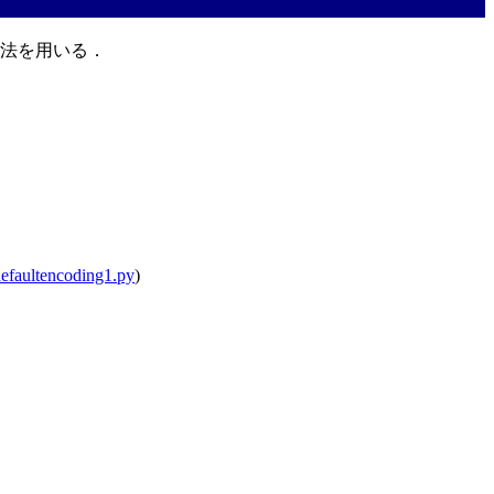
の方法を用いる．
defaultencoding1.py
)