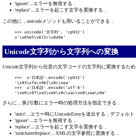
'ignore'…エラーを無視する．
'replace'…エラーを起こす文字を置換する．
この他に，unicodeメソッドも用いることができる．
>>> unicode('文字列', 'cp932')

Unicode文字列から文字列への変換
Unicode文字列から任意の文字コードの文字列に変換するため
>>>  u'日本語'.encode('cp932')

'\x93\xfa\x96{\x8c\xea'

>>>  u'日本語'.encode('utf-8')

さらに，第2引数にエラー時の処理方法を指定できる．
'strict'…エラー時にUnicodeErrorを送出する．デフォル
'ignore'…エラーを無視する．
'replace'…エラーを起こす文字を置換する．
'xmlcharrefreplace'…XMLの文字参照に置換する．