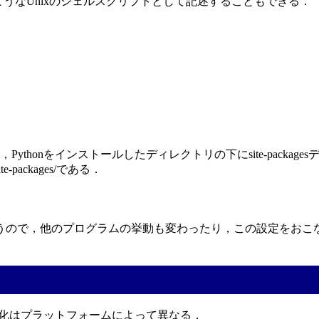
ようなUnixのシェルスクリプトとして記述することもできる．
honをインストールしたディレクトリの下にsite-packages
\site-packages/である．
うので，他のプログラムの挙動も変わったり，この設定をおこ
符号化はプラットフォームによって異なる．