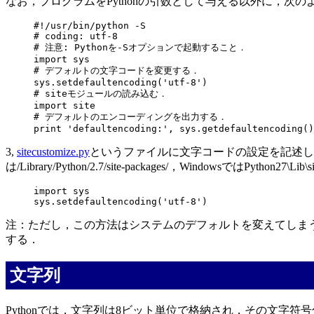
なお，プログラムをPythonの引数として与える以外に，次の
#!/usr/bin/python -S

# coding: utf-8

# 注意: Pythonを-Sオプションで起動すること．

import sys

# デフォルトの文字コードを変更する．

sys.setdefaultencoding('utf-8')

# siteモジュールの読み込む．

import site

# デフォルトのエンコーディングを出力する．

3,
sitecustomize.py
というファイルに文字コードの設定を記述し，Pyt
は/Library/Python/2.7/site-packages/，WindowsではPython27\Lib
import sys

注：ただし，この方法はシステムのデフォルトを変えてしま
する．
文字列
Pythonでは，文字列は8ビット単位で格納され，その文字