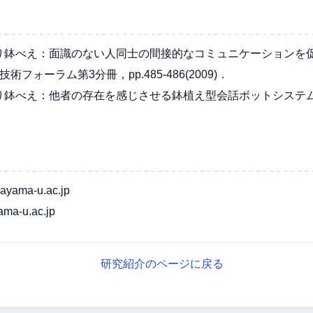
り鉢べえ：面識のない人同士の間接的なコミュニケーションを
技術フォーラム第3分冊，pp.485-486(2009)．
べえ：他者の存在を感じさせる鉢植え型会話ボットシステム，Vol.2
yama-u.ac.jp
ma-u.ac.jp
研究紹介のページに戻る