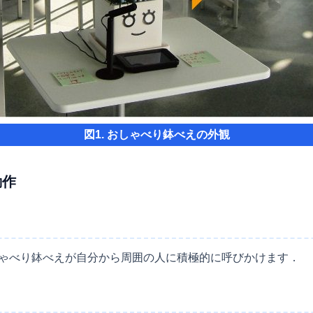
図1. おしゃべり鉢べえの外観
動作
ゃべり鉢べえが自分から周囲の人に積極的に呼びかけます．