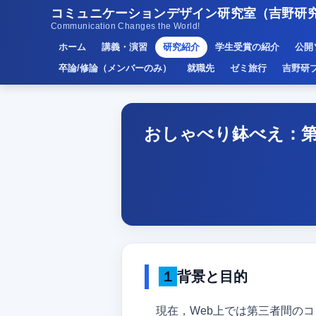
コミュニケーションデザイン研究室（吉野研
Communication Changes the World!
ホーム
講義・演習
研究紹介
学生受賞の紹介
公開
卒論/修論（メンバーのみ）
就職先
ゼミ旅行
吉野研
おしゃべり鉢べえ：
１背景と目的
現在，Web上では第三者間の