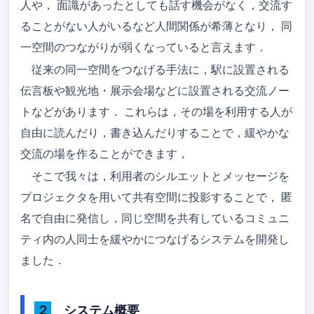
人や， 面識があったとしても話す機会がなく，交流す
アクセス
ることがない人がいるなど人間関係が希薄となり， 同
一空間のつながりが弱くなっていると言えます．
メンバー
従来の同一空間をつなげる手法に，駅に設置される
卒論/修論（メンバーのみ）
伝言板や観光地・展示会場などに設置される交流ノー
トなどがあります． これらは，その場を利用する人が
就職先
自由に読んだり，書き込んだりすることで，緩やかな
ゼミ旅行
交流の場を作ることができます，
吉野研ブログ
そこで我々は，利用者のシルエットとメッセージを
プロジェクタを用いて共有空間に投影することで， 匿
吉野先生のブログ
名で自由に発信し，同じ空間を共有しているコミュニ
ティ内の人同士を緩やかにつなげるシステムを開発し
ました．
２ システム概要