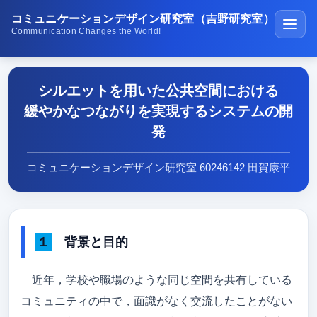
コミュニケーションデザイン研究室（吉野研究室）
Communication Changes the World!
ホーム
シルエットを用いた公共空間における
講義・演習
緩やかなつながりを実現するシステムの開
研究紹介
発
学生受賞の紹介
コミュニケーションデザイン研究室 60246142 田賀康平
公開ソフトウェア
研究室の生活
１ 背景と目的
メディア紹介
在校生･受験生･高専生へ
近年，学校や職場のような同じ空間を共有している
コミュニティの中で，面識がなく交流したことがない
研究成果