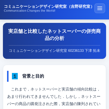
コミュニケーションデザイン研究室（吉野研究室）
Communication Changes the World!
ホーム
実店舗と比較したネットスーパーの併売商
講義・演習
品の分析
研究紹介
コミュニケーションデザイン研究室 60236133 下津 拓未
学生受賞の紹介
公開ソフトウェア
研究室の生活
１ 背景と目的
メディア紹介
これまで，ネットスーパーと実店舗の傾向比較は，
在校生･受験生･高専生へ
あまり行われてきませんでした．しかし，ネットスー
パーの商品の購発注された際，実店舗の陳列されてい
研究成果