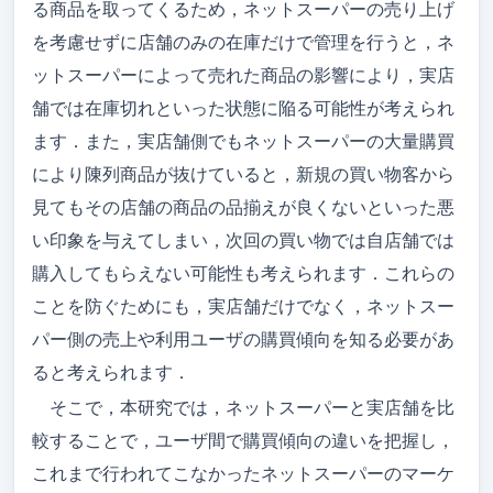
る商品を取ってくるため，ネットスーパーの売り上げ
アクセス
を考慮せずに店舗のみの在庫だけで管理を行うと，ネ
ットスーパーによって売れた商品の影響により，実店
メンバー
舗では在庫切れといった状態に陥る可能性が考えられ
卒論/修論（メンバーのみ）
ます．また，実店舗側でもネットスーパーの大量購買
により陳列商品が抜けていると，新規の買い物客から
就職先
見てもその店舗の商品の品揃えが良くないといった悪
ゼミ旅行
い印象を与えてしまい，次回の買い物では自店舗では
吉野研ブログ
購入してもらえない可能性も考えられます．これらの
ことを防ぐためにも，実店舗だけでなく，ネットスー
吉野先生のブログ
パー側の売上や利用ユーザの購買傾向を知る必要があ
ると考えられます．
そこで，本研究では，ネットスーパーと実店舗を比
較することで，ユーザ間で購買傾向の違いを把握し，
これまで行われてこなかったネットスーパーのマーケ