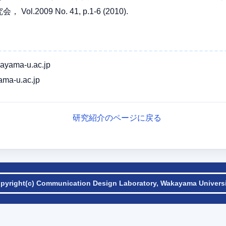
2009 No. 41, p.1-6 (2010).
yama-u.ac.jp
ma-u.ac.jp
研究紹介のページに戻る
pyright(c) Communication Design Laboratory, Wakayama Universi