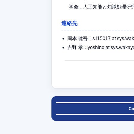
学会，人工知能と知識処理研究会， Vol.
連絡先
岡本 健吾：s115017 at sys.waka
吉野 孝：yoshino at sys.wakaya
Co