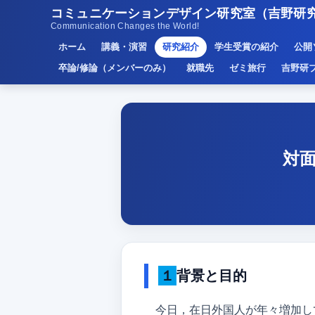
コミュニケーションデザイン研究室（吉野研
Communication Changes the World!
ホーム
講義・演習
研究紹介
学生受賞の紹介
公開
卒論/修論（メンバーのみ）
就職先
ゼミ旅行
吉野研
対
１背景と目的
今日，在日外国人が年々増加し