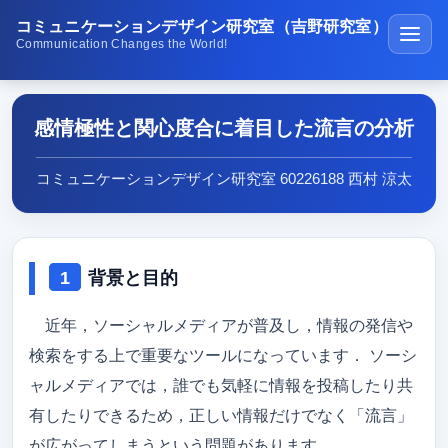
コミュニケーションデザイン研究室（吉野研究室）
Communication Changes the World!
ホーム
感情極性と関心度合に着目した流言の分析
講義・演習
研究紹介
コミュニケーションデザイン研究室 60226188 西村 涼太
学生受賞の紹介
公開ソフトウェア
背景と目的
研究室の生活
近年，ソーシャルメディアが普及し，情報の発信や
メディア紹介
検索をする上で重要なツールになっています． ソーシ
ャルメディアでは，誰でも気軽に情報を投稿したり共
在校生･受験生･高専生へ
有したりできるため，正しい情報だけでなく「流言」
研究成果
が広がってしまうという問題があります．