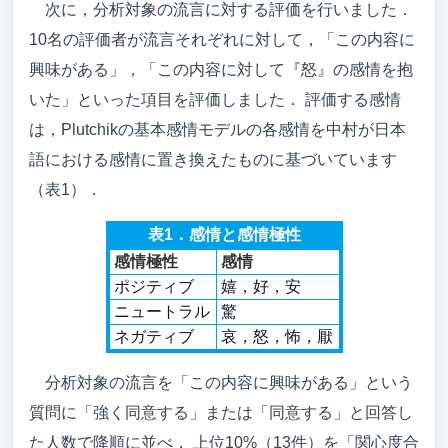
次に，分析対象の流言に対する評価を行いました．
10名の評価者が流言それぞれに対して，「この内容に
興味がある」，「この内容に対して『怒』の感情を抱
いた」といった項目を評価しました． 評価する感情
は，Plutchikの基本感情モデルの各感情を中村が日本
語における感情に置き換えたものに基づいています
（表1）．
表1．感情と感情極性
感情極性
感情
ポジティブ
嬉，好，安
ニュートラル
驚
ネガティブ
哀，怒，怖，厭
分析対象の流言を「この内容に興味がある」という
質問に「強く同意する」または「同意する」と回答し
た人数で降順に並べ， 上位10%（13件）を「関心度合