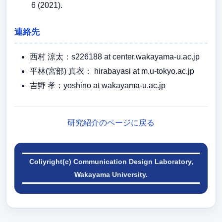
6 (2021).
連絡先
西村 涼太：s226188 at center.wakayama-u.ac.jp
平林(宮部) 真衣： hirabayasi at m.u-tokyo.ac.jp
吉野 孝：yoshino at wakayama-u.ac.jp
研究紹介のページに戻る
Coliyright(c) Communication Design Laboratory,
Wakayama University.