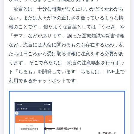
流言とは，十分な根拠がなく正しいかどうかわから
アクセス
ない，または人々がその正しさを疑っているような情
メンバー
報のことです． 似たような言葉としては「うわさ」や
卒論/修論（メンバーのみ）
「デマ」などがあります． 誤った医療知識や災害情報
など，流言には人命に関わるものも存在するため，私
就職先
たちは日ごろから受け取る情報に注意をする必要があ
ゼミ旅行
ります． そこで私たちは，流言の注意喚起を行うボッ
ト「ちるも」を開発しています．ちるもは，LINE上で
吉野研ブログ
利用できるチャットボットです．
吉野先生のブログ