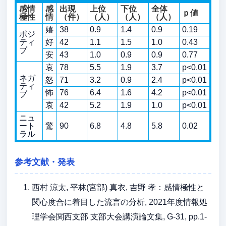
感情
感
出現
上位
下位
全体
ｐ値
極性
情
（件）
（人）
（人）
（人）
嬉
38
0.9
1.4
0.9
0.19
ポジ
ティ
好
42
1.1
1.5
1.0
0.43
ブ
安
43
1.0
0.9
0.9
0.77
哀
78
5.5
1.9
3.7
p<0.01
ネガ
怒
71
3.2
0.9
2.4
p<0.01
ティ
怖
76
6.4
1.6
4.2
p<0.01
ブ
哀
42
5.2
1.9
1.0
p<0.01
ニュ
ート
驚
90
6.8
4.8
5.8
0.02
ラル
参考文献・発表
西村 涼太, 平林(宮部) 真衣, 吉野 孝：感情極性と
関心度合に着目した流言の分析, 2021年度情報処
理学会関西支部 支部大会講演論文集, G-31, pp.1-