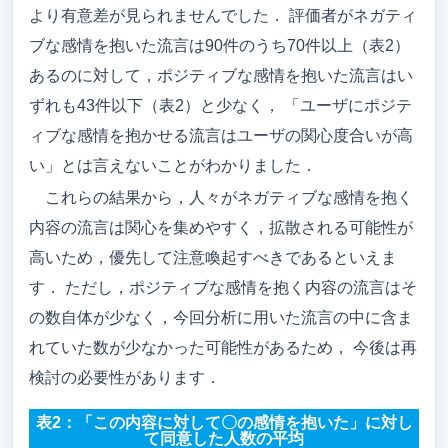
より有意差が見られませんでした． 評価者がネガティ
ブな感情を抱いた流言は90件のうち70件以上（表2）
あるのに対して，ポジティブな感情を抱いた流言はい
ずれも43件以下（表2）と少なく， 「ユーザにポジテ
ィブな感情を抱かせる流言はユーザの関心度合いが高
い」とは言えないことがわかりました．
これらの結果から，人々がネガティブな感情を抱く
内容の流言は関心を集めやすく，拡散される可能性が
高いため，優先して注意喚起すべきであるといえま
す． ただし，ポジティブな感情を抱く内容の流言はそ
の数自体が少なく，今回分析に用いた流言の中に含ま
れていた数が少なかった可能性があるため， 今後は再
検討の必要性があります．
表2：「この内容に対して〇の感情を抱いた」に対し
て同意した人数の平均