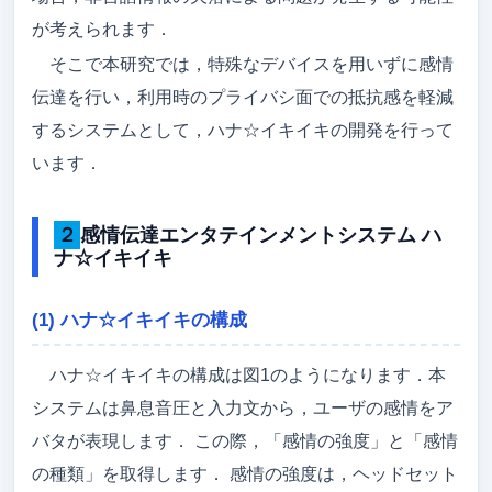
が考えられます．
アクセス
そこで本研究では，特殊なデバイスを用いずに感情
メンバー
伝達を行い，利用時のプライバシ面での抵抗感を軽減
卒論/修論（メンバーのみ）
するシステムとして，ハナ☆イキイキの開発を行って
います．
就職先
ゼミ旅行
２感情伝達エンタテインメントシステム ハ
ナ☆イキイキ
吉野研ブログ
吉野先生のブログ
(1) ハナ☆イキイキの構成
ハナ☆イキイキの構成は図1のようになります．本
システムは鼻息音圧と入力文から，ユーザの感情をア
バタが表現します． この際，「感情の強度」と「感情
の種類」を取得します． 感情の強度は，ヘッドセット