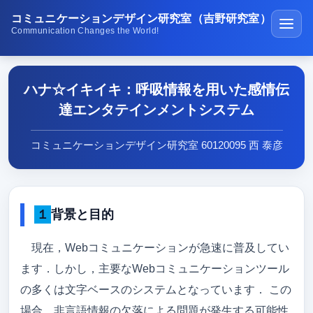
コミュニケーションデザイン研究室（吉野研究室）
Communication Changes the World!
ホーム
ハナ☆イキイキ：呼吸情報を用いた感情伝
講義・演習
達エンタテインメントシステム
研究紹介
コミュニケーションデザイン研究室 60120095 西 泰彦
学生受賞の紹介
公開ソフトウェア
１背景と目的
研究室の生活
メディア紹介
現在，Webコミュニケーションが急速に普及してい
ます．しかし，主要なWebコミュニケーションツール
在校生･受験生･高専生へ
の多くは文字ベースのシステムとなっています． この
研究成果
場合，非言語情報の欠落による問題が発生する可能性