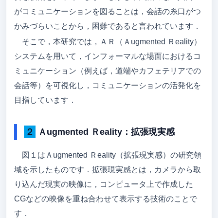
がコミュニケーションを図ることは，会話の糸口がつ
アクセス
かみづらいことから，困難であると言われています．
メンバー
そこで，本研究では，ＡＲ（Ａugmented Ｒeality）
システムを用いて，インフォーマルな場面におけるコ
卒論/修論（メンバーのみ）
ミュニケーション（例えば，道端やカフェテリアでの
就職先
会話等）を可視化し，コミュニケーションの活発化を
ゼミ旅行
目指しています．
吉野研ブログ
２ Ａugmented Ｒeality：拡張現実感
吉野先生のブログ
図１はＡugmented Ｒeality（拡張現実感）の研究領
域を示したものです．拡張現実感とは，カメラから取
り込んだ現実の映像に，コンピュータ上で作成した
CGなどの映像を重ね合わせて表示する技術のことで
す．