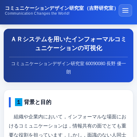
コミュニケーションデザイン研究室（吉野研究室）
Communication Changes the World!
ホーム
ＡＲシステムを用いたインフォーマルコミ
講義・演習
ュニケーションの可視化
研究紹介
コミュニケーションデザイン研究室 60090080 長野 優一
学生受賞の紹介
朗
公開ソフトウェア
研究室の生活
１ 背景と目的
メディア紹介
組織や企業内において，インフォーマルな場面にお
在校生･受験生･高専生へ
けるコミュニケーションは，情報共有の面でとても重
研究成果
要な役割を担っています．しかし，面識のない人同士