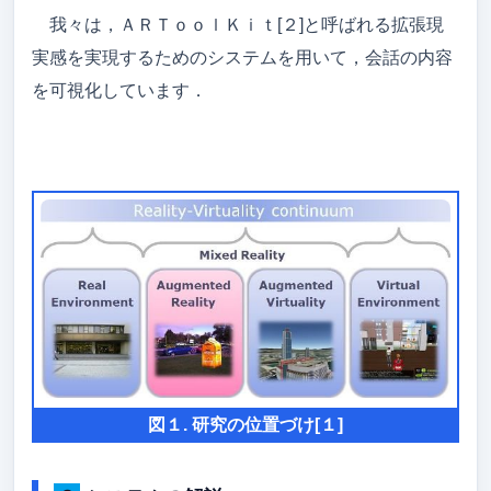
我々は，ＡＲＴｏｏｌＫｉｔ[２]と呼ばれる拡張現
実感を実現するためのシステムを用いて，会話の内容
を可視化しています．
図１. 研究の位置づけ[１]