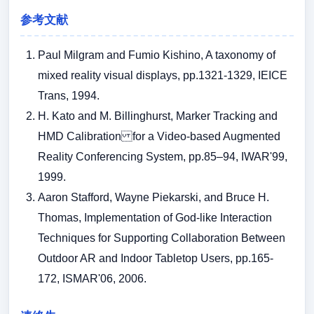
参考文献
Paul Milgram and Fumio Kishino, A taxonomy of
mixed reality visual displays, pp.1321-1329, IEICE
Trans, 1994.
H. Kato and M. Billinghurst, Marker Tracking and
HMD Calibration for a Video-based Augmented
Reality Conferencing System, pp.85–94, IWAR'99,
1999.
Aaron Stafford, Wayne Piekarski, and Bruce H.
Thomas, Implementation of God-like Interaction
Techniques for Supporting Collaboration Between
Outdoor AR and Indoor Tabletop Users, pp.165-
172, ISMAR'06, 2006.