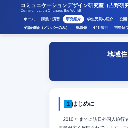
コミュニケーションデザイン研究室（吉野研
Communication Changes the World!
ホーム
講義・演習
研究紹介
学生受賞の紹介
公開
卒論/修論（メンバーのみ）
就職先
ゼミ旅行
吉野研
地域住
１はじめに
2010 年までに訪日外国人旅
事業が広く展開されています．こ