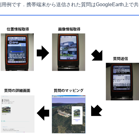
eの利用例です．携帯端末から送信された質問はGoogleEarth