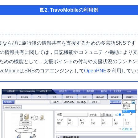
図2. TravoMobileの利用例
報収集ならびに旅行後の情報共有を支援するための多言語SNSで
後の情報共有に関しては，日記機能やコミュニティ機能により
ための機能として，支援ポイントの付与や支援状況のランキン
avoMobileはSNSのコアエンジンとして
OpenPNE
を利用してい