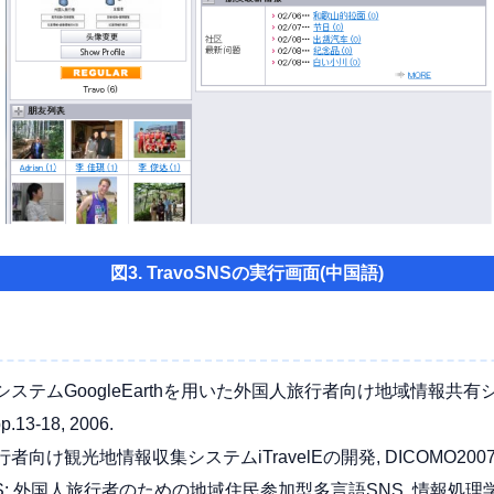
図3. TravoSNSの実行画面(中国語)
報システムGoogleEarthを用いた外国人旅行者向け地域情報共
.13-18, 2006.
け観光地情報収集システムiTravelEの開発, DICOMO2007, pp.3
SNS: 外国人旅行者のための地域住民参加型多言語SNS, 情報処理学会第7