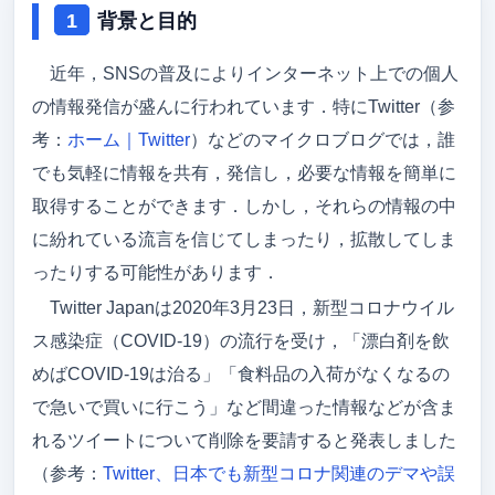
背景と目的
アクセス
近年，SNSの普及によりインターネット上での個人
メンバー
の情報発信が盛んに行われています．特にTwitter（参
卒論/修論（メンバーのみ）
考：
ホーム｜Twitter
）などのマイクロブログでは，誰
でも気軽に情報を共有，発信し，必要な情報を簡単に
就職先
取得することができます．しかし，それらの情報の中
ゼミ旅行
に紛れている流言を信じてしまったり，拡散してしま
ったりする可能性があります．
吉野研ブログ
Twitter Japanは2020年3月23日，新型コロナウイル
吉野先生のブログ
ス感染症（COVID-19）の流行を受け，「漂白剤を飲
めばCOVID-19は治る」「食料品の入荷がなくなるの
で急いで買いに行こう」など間違った情報などが含ま
れるツイートについて削除を要請すると発表しました
（参考：
Twitter、日本でも新型コロナ関連のデマや誤