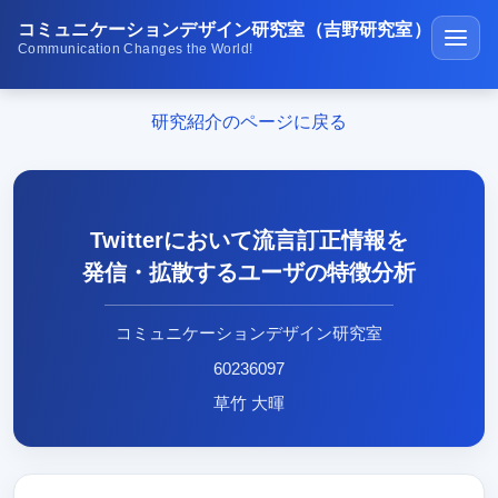
コミュニケーションデザイン研究室（吉野研究室）
Communication Changes the World!
ホーム
研究紹介のページに戻る
講義・演習
研究紹介
Twitterにおいて流言訂正情報を
学生受賞の紹介
発信・拡散するユーザの特徴分析
公開ソフトウェア
コミュニケーションデザイン研究室
研究室の生活
60236097
メディア紹介
草竹 大暉
在校生･受験生･高専生へ
研究成果