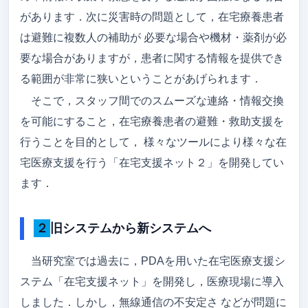
があります．次に災害時の問題として，在宅療養患者
アクセス
は避難に複数人の補助が 必要な場合や機材・薬剤が必
メンバー
要な場合がありますが，患者に関する情報を提供でき
る範囲が非常に狭いということがあげられます．
卒論/修論（メンバーのみ）
そこで，スタッフ間でのスムーズな連絡・情報交換
就職先
を可能にすること，在宅療養患者の避難・救助支援を
ゼミ旅行
行うことを目的として， 様々なツールにより様々な在
宅医療支援を行う「在宅支援ネット２」を開発してい
吉野研ブログ
ます．
吉野先生のブログ
２旧システムから新システムへ
当研究室では過去に，PDAを用いた在宅医療支援シ
ステム「在宅支援ネット」を開発し，医療現場に導入
しました．しかし，無線通信の不安定さ などが問題に