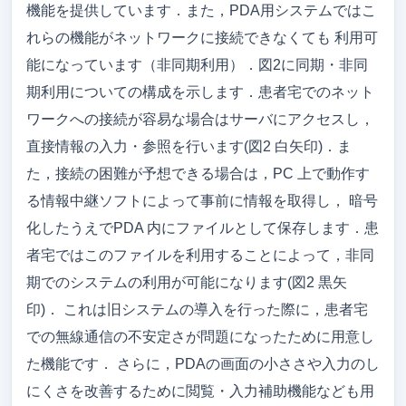
機能を提供しています．また，PDA用システムではこ
れらの機能がネットワークに接続できなくても 利用可
能になっています（非同期利用）．図2に同期・非同
期利用についての構成を示します．患者宅でのネット
ワークへの接続が容易な場合はサーバにアクセスし，
直接情報の入力・参照を行います(図2 白矢印)．ま
た，接続の困難が予想できる場合は，PC 上で動作す
る情報中継ソフトによって事前に情報を取得し， 暗号
化したうえでPDA 内にファイルとして保存します．患
者宅ではこのファイルを利用することによって，非同
期でのシステムの利用が可能になります(図2 黒矢
印)． これは旧システムの導入を行った際に，患者宅
での無線通信の不安定さが問題になったために用意し
た機能です． さらに，PDAの画面の小ささや入力のし
にくさを改善するために閲覧・入力補助機能なども用