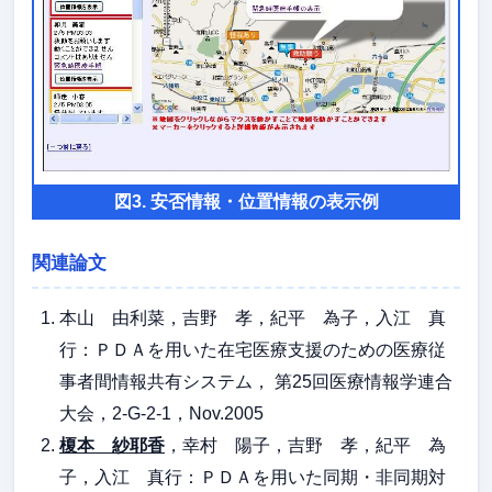
図3. 安否情報・位置情報の表示例
関連論文
本山 由利菜，吉野 孝，紀平 為子，入江 真
行：ＰＤＡを用いた在宅医療支援のための医療従
事者間情報共有システム， 第25回医療情報学連合
大会，2-G-2-1，Nov.2005
榎本 紗耶香
，幸村 陽子，吉野 孝，紀平 為
子，入江 真行：ＰＤＡを用いた同期・非同期対