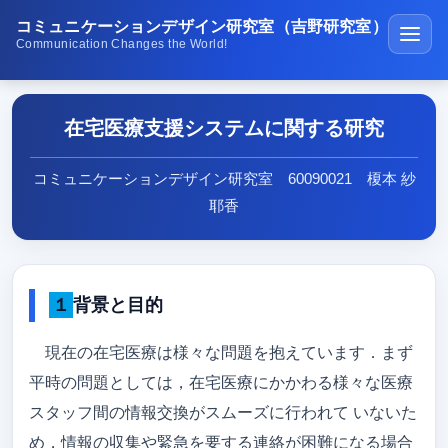
コミュニケーションデザイン研究室（吉野研究室）
Communication Changes the World!
ホーム
在宅医療支援システムに関する研究
講義・演習
研究紹介
コミュニケーションデザイン研究室 60090021 榎本 紗
耶香
学生受賞の紹介
公開ソフトウェア
１背景と目的
研究室の生活
メディア紹介
現在の在宅医療は様々な問題を抱えています．まず
平時の問題としては，在宅医療にかかわる様々な医療
在校生･受験生･高専生へ
スタッフ間の情報交換がスムーズに行われて いないた
研究成果
め，情報の収集や緊急を要する連絡が困難になる場合